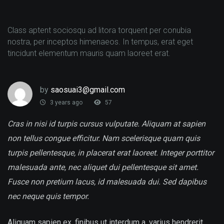
Class aptent sociosqu ad litora torquent per conubia
nostra, per inceptos himenaeos. In tempus, erat eget
tincidunt elementum mauris quam laoreet erat.
by
saosuai3@gmail.com
3 years ago
57
Cras in nisi id turpis cursus vulputate. Aliquam at sapien
non tellus congue efficitur. Nam scelerisque quam quis
turpis pellentesque, in placerat erat laoreet. Integer porttitor
malesuada ante, nec aliquet dui pellentesque sit amet.
Fusce non pretium lacus, id malesuada dui. Sed dapibus
nec neque quis tempor.
Aliquam sapien ex, finibus ut interdum a, varius hendrerit