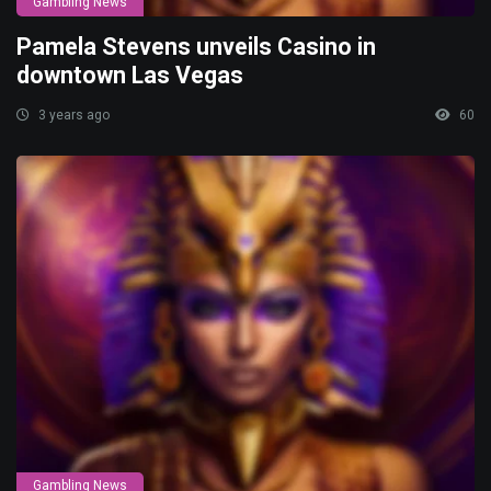
Gambling News
Pamela Stevens unveils Casino in
downtown Las Vegas
3 years ago
60
Gambling News