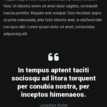
felis. Ut lobortis lorem sit amet dolor sagittis, vel blandit
massa porttitor. Aliquam erat volutpat. Duis tincidunt, turpis
ut porta malesuada, ante felis lobortis ante, in eleifend nibh
nisl quis nibh. Lorem ipsum dolor sit amet, consectetur
adipiscing elit.
In tempus aptent taciti
sociosqu ad litora torquent
per conubia nostra, per
inceptos himenaeos.
Jonathan Archer