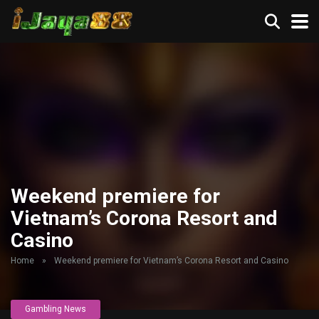
Weekend premiere for
Vietnam’s Corona Resort and
Casino
Home
»
Weekend premiere for Vietnam’s Corona Resort and Casino
Gambling News